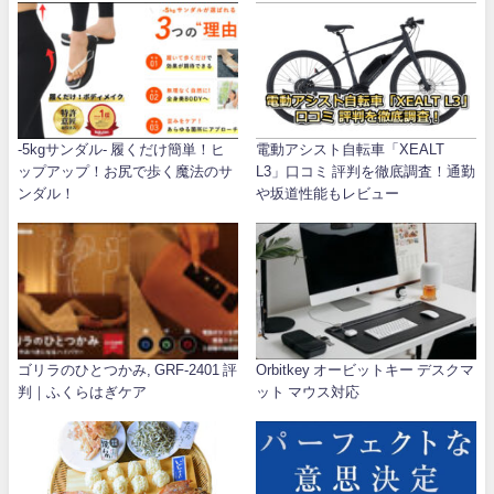
-5kgサンダル- 履くだけ簡単！ヒ
電動アシスト自転車「XEALT
ップアップ！お尻で歩く魔法のサ
L3」口コミ 評判を徹底調査！通勤
ンダル！
や坂道性能もレビュー
ゴリラのひとつかみ, GRF-2401 評
Orbitkey オービットキー デスクマ
判｜ふくらはぎケア
ット マウス対応