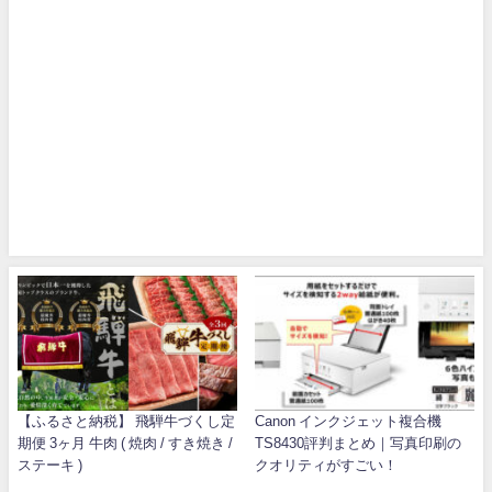
【ふるさと納税】 飛騨牛づくし定
Canon インクジェット複合機
期便 3ヶ月 牛肉 ( 焼肉 / すき焼き /
TS8430評判まとめ｜写真印刷の
ステーキ )
クオリティがすごい！