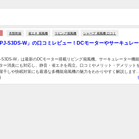
衣類乾燥
省エネ 扇風機
リビング扇風機
シャープ 扇風機 口コミ
PJ-S3DS-W」の口コミレビュー！DCモーターやサーキュレ
J-S3DS-W」は最新のDCモーター搭載リビング扇風機。サーキュレーター機
ター消臭にも対応し、静音・省エネを両立。口コミやメリット・デメリット
屋干しや快眠対策にも最適な多機能扇風機の魅力をわかりやすく解説します..
日