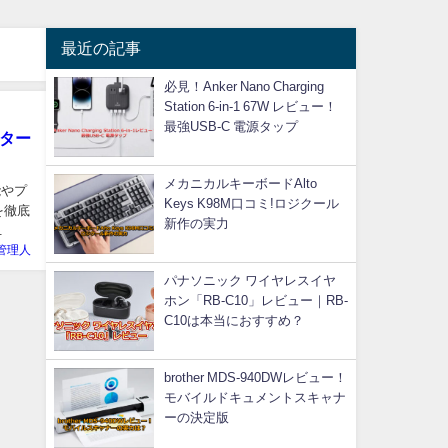
最近の記事
必見！Anker Nano Charging
Station 6-in-1 67W レビュー！
最強USB-C 電源タップ
ーター
メカニカルキーボードAlto
能やプ
Keys K98M口コミ!ロジクール
を徹底
新作の実力
.
管理人
パナソニック ワイヤレスイヤ
ホン「RB-C10」レビュー｜RB-
C10は本当におすすめ？
brother MDS-940DWレビュー！
モバイルドキュメントスキャナ
ーの決定版