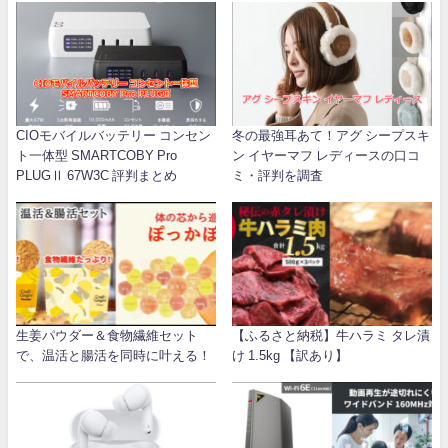
CIOモバイルバッテリー コンセン
冬の最強耳あて！アグ シープスキ
ト一体型 SMARTCOBY Pro
ン イヤーマフ レディースの口コ
PLUGⅡ 67W3C 評判まとめ
ミ・評判を調査
生姜パウダー＆食物繊維セット
【ふるさと納税】牛ハラミ タレ漬
で、温活と腸活を同時に叶える！
け 1.5kg 【訳あり】