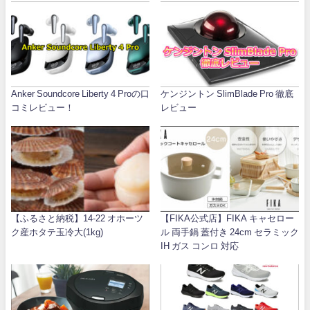
Anker Soundcore Liberty 4 Proの口
ケンジントン SlimBlade Pro 徹底
コミレビュー！
レビュー
【ふるさと納税】14-22 オホーツ
【FIKA公式店】FIKA キャセロー
ク産ホタテ玉冷大(1kg)
ル 両手鍋 蓋付き 24cm セラミック
IH ガス コンロ 対応