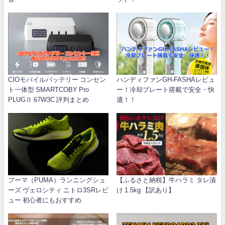
CIOモバイルバッテリー コンセン
ハンディファンGH-FASHAレビュ
ト一体型 SMARTCOBY Pro
ー！冷却プレート搭載で安全・快
PLUGⅡ 67W3C 評判まとめ
適！！
プーマ（PUMA）ランニングシュ
【ふるさと納税】牛ハラミ タレ漬
ーズ ヴェロシティ ニトロ3SRレビ
け 1.5kg 【訳あり】
ュー 初心者にもおすすめ