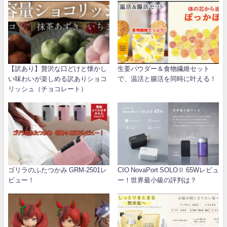
【訳あり】贅沢な口どけと懐かし
生姜パウダー＆食物繊維セット
い味わいが楽しめる訳ありショコ
で、温活と腸活を同時に叶える！
リッシュ（チョコレート）
ゴリラのふたつかみ GRM-2501レ
CIO NovaPort SOLOⅡ 65Wレビュ
ビュー！
ー！世界最小級の評判は？