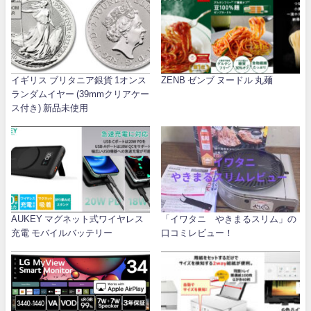
イギリス ブリタニア銀貨 1オンス
ZENB ゼンブ ヌードル 丸麺
ランダムイヤー (39mmクリアケー
ス付き) 新品未使用
AUKEY マグネット式ワイヤレス
「イワタニ やきまるスリム」の
充電 モバイルバッテリー
口コミレビュー！