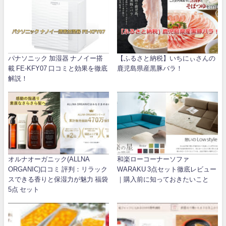
パナソニック 加湿器 ナノイー搭
【ふるさと納税】いちにぃさんの
載 FE-KFY07 口コミと効果を徹底
鹿児島県産黒豚バラ！
解説！
オルナオーガニック(ALLNA
和楽ローコーナーソファ
ORGANIC)口コミ 評判：リラック
WARAKU 3点セット徹底レビュー
スできる香りと保湿力が魅力 福袋
｜購入前に知っておきたいこと
5点 セット