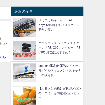
最近の記事
メカニカルキーボードAlto
Keys K98M口コミ!ロジクール
新作の実力
気に
パナソニック ワイヤレスイヤ
優しい
ホン「RB-C10」レビュー｜RB-
C10は本当におすすめ？
管理人
brother MDS-940DWレビュー！
モバイルドキュメントスキャナ
ーの決定版
【ふるさと納税】富良野メロン
の口コミ｜赤肉厳選2玉レビュ
ー