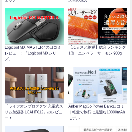
ェック
玩具の魅力
Logicool MX MASTER 4の口コミ
【ふるさと納税】総合ランキング
レビュー！「Logicool MXシリー
1位 エンペラーサーモン 900g
ズ」
「ライフオンプロダクツ 充電式ス
Anker MagGo Power Bank口コミ
リム加湿器 LCAHF012」のレビュ
｜軽量で旅行に最適な10000mAh
ー！
モデル