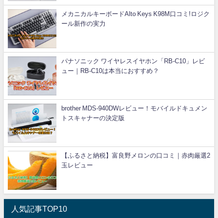
メカニカルキーボードAlto Keys K98M口コミ!ロジク
ール新作の実力
パナソニック ワイヤレスイヤホン「RB-C10」レビ
ュー｜RB-C10は本当におすすめ？
brother MDS-940DWレビュー！モバイルドキュメン
トスキャナーの決定版
【ふるさと納税】富良野メロンの口コミ｜赤肉厳選2
玉レビュー
人気記事TOP10