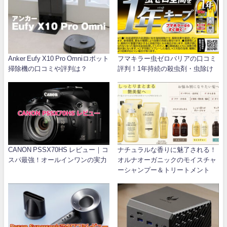
Anker Eufy X10 Pro Omniロボット
フマキラー虫ゼロバリアの口コミ
掃除機の口コミや評判は？
評判！1年持続の殺虫剤・虫除け
CANON PSSX70HS レビュー｜コ
ナチュラルな香りに魅了される！
スパ最強！オールインワンの実力
オルナオーガニックのモイスチャ
ーシャンプー＆トリートメント