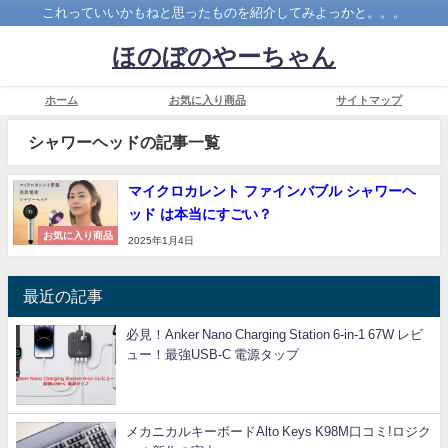
これっていいかもねと思ったものを紹介してみよっかと。。。
ほのぼのやーちゃん
ホーム
お気に入り商品
サイトマップ
シャワーヘッドの記事一覧
マイクロカレント ファインバブル シャワーヘ
ッド は本当にすごい？
お気に入り商品
2025年1月4日
最近の記事
必見！Anker Nano Charging Station 6-in-1 67W レビ
ュー！最強USB-C 電源タップ
メカニカルキーボードAlto Keys K98M口コミ!ロジク