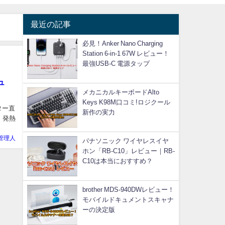
最近の記事
必見！Anker Nano Charging
Station 6-in-1 67W レビュー！
最強USB-C 電源タップ
ュ
メカニカルキーボードAlto
Keys K98M口コミ!ロジクール
ター直
新作の実力
、発熱
管理人
パナソニック ワイヤレスイヤ
ホン「RB-C10」レビュー｜RB-
C10は本当におすすめ？
brother MDS-940DWレビュー！
モバイルドキュメントスキャナ
ーの決定版