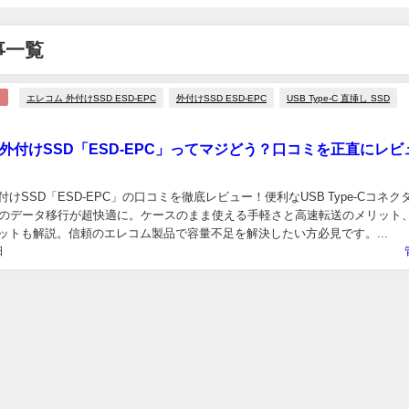
事一覧
エレコム 外付けSSD ESD-EPC
外付けSSD ESD-EPC
USB Type-C 直挿し SSD
外付けSSD「ESD-EPC」ってマジどう？口コミを正直にレビ
けSSD「ESD-EPC」の口コミを徹底レビュー！便利なUSB Type-Cコネク
oneのデータ移行が超快適に。ケースのまま使える手軽さと高速転送のメリット
ットも解説。信頼のエレコム製品で容量不足を解決したい方必見です。...
日