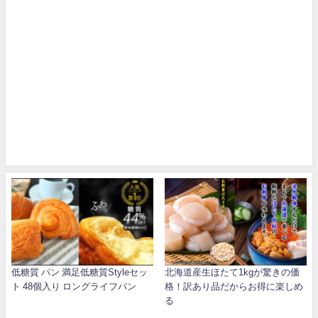
低糖質 パン 満足低糖質Styleセッ
北海道産生ほたて1kgが驚きの価
ト 48個入り ロングライフパン
格！訳あり品だからお得に楽しめ
る