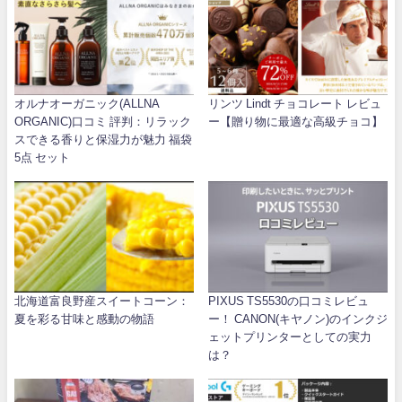
オルナオーガニック(ALLNA
リンツ Lindt チョコレート レビュ
ORGANIC)口コミ 評判：リラック
ー【贈り物に最適な高級チョコ】
スできる香りと保湿力が魅力 福袋
5点 セット
北海道富良野産スイートコーン：
PIXUS TS5530の口コミレビュ
夏を彩る甘味と感動の物語
ー！ CANON(キヤノン)のインクジ
ェットプリンターとしての実力
は？