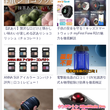
【訳あり】贅沢な口どけと懐かし
子供の安全を守る！キッズスマー
い味わいが楽しめる訳ありショコ
トウォッチ myFirst Fone R2の魅
リッシュ（チョコレート）
力を徹底解説
ANNA SUI アイカラー コンパクト
電撃殺虫器の口コミ！UV光源誘引
評判｜口コミレビュー！
式＆物理蚊除け効果を徹底検証