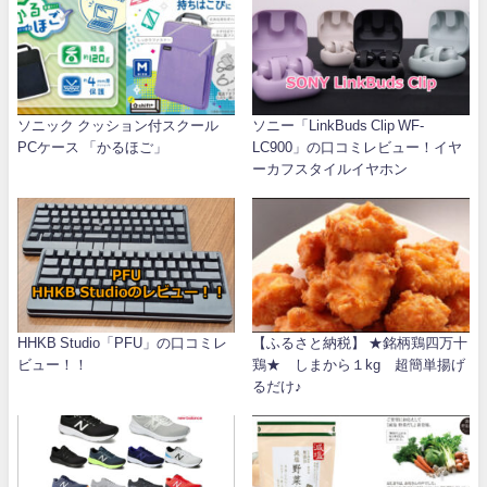
ソニック クッション付スクール
ソニー「LinkBuds Clip WF-
PCケース 「かるほご」
LC900」の口コミレビュー！イヤ
ーカフスタイルイヤホン
HHKB Studio「PFU」の口コミレ
【ふるさと納税】 ★銘柄鶏四万十
ビュー！！
鶏★ しまから１kg 超簡単揚げ
るだけ♪