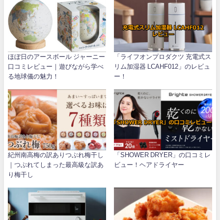
ほぼ日のアースボール ジャーニー
「ライフオンプロダクツ 充電式ス
口コミレビュー｜遊びながら学べ
リム加湿器 LCAHF012」のレビュ
る地球儀の魅力！
ー！
紀州南高梅の訳ありつぶれ梅干し
「SHOWER DRYER」の口コミレ
｜つぶれてしまった最高級な訳あ
ビュー！ヘアドライヤー
り梅干し