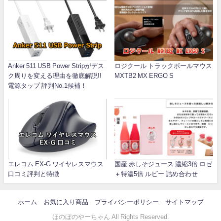
Anker 511 USB Power Stripがデス
ロジクール トラックボールマウス
ク周りを変える理由を徹底解説!!
MXTB2 MX ERGO S
電源タップ 評判No.1候補！
エレコム EX-G ワイヤレスマウス
国産 赤しそジュース 濃縮3倍 ロゼ
口コミ評判と特徴
＋特濃5倍 ルビー 詰め合わせ
ホーム
お気に入り商品
プライバシーポリシー
サイトマップ
ほのぼのやーちゃん All Rights Reserved.