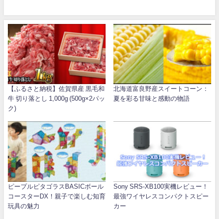
【ふるさと納税】佐賀県産 黒毛和
北海道富良野産スイートコーン：
牛 切り落とし 1,000g (500g×2パッ
夏を彩る甘味と感動の物語
ク)
ピープルピタゴラスBASICボール
Sony SRS-XB100実機レビュー！
コースターDX！親子で楽しむ知育
最強ワイヤレスコンパクトスピー
玩具の魅力
カー