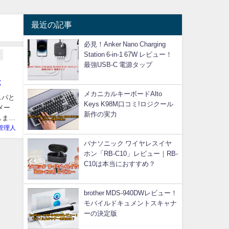
最近の記事
必見！Anker Nano Charging
Station 6-in-1 67W レビュー！
最強USB-C 電源タップ
杯
メカニカルキーボードAlto
スパと
Keys K98M口コミ!ロジクール
メー
新作の実力
しま
管理人
パナソニック ワイヤレスイヤ
ホン「RB-C10」レビュー｜RB-
C10は本当におすすめ？
brother MDS-940DWレビュー！
モバイルドキュメントスキャナ
ーの決定版