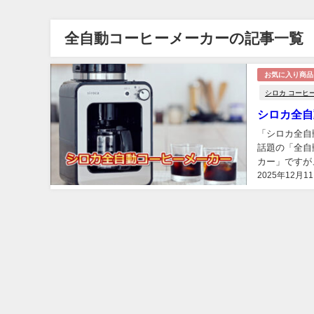
全自動コーヒーメーカーの記事一覧
お気に入り商品
シロカ コーヒ
シロカ全自
「シロカ全自
話題の「全自
カー」ですが
2025年12月1
す。...