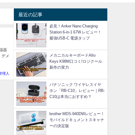
最近の記事
必見！Anker Nano Charging
Station 6-in-1 67W レビュー！
最強USB-C 電源タップ
湿器
メカニカルキーボードAlto
・デメ
Keys K98M口コミ!ロジクール
新作の実力
管理人
パナソニック ワイヤレスイヤ
ホン「RB-C10」レビュー｜RB-
C10は本当におすすめ？
brother MDS-940DWレビュー！
モバイルドキュメントスキャナ
ーの決定版