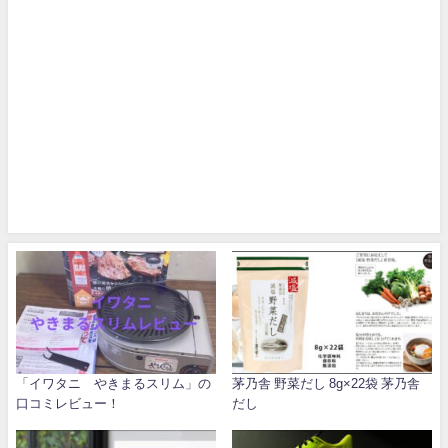
「イワタニ やきまるスリム」の
茅乃舎 野菜だし 8g×22袋 茅乃舎
口コミレビュー！
だし