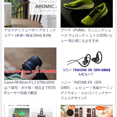
アロマディフューザー アロミック
プーマ（PUMA）ランニングシュ
エアー (本体+ 精油 50ml) 全4色
ーズ ヴェロシティ ニトロ3SRレビ
ュー 初心者にもおすすめ
Canon RF45mm F1.2 STMの評判
ソニー「INZONE E9（IER-
は？描写・ボケ味・弱点までEOS
G900）」レビュー！有線ゲーミン
Rユーザー目線で解説
グイヤホン・エルゴノミックサー
フェスデザイン!!