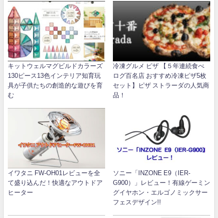
キットウェルマグビルドカラーズ
冷凍グルメ ピザ 【５年連続食べ
130ピース13色インテリア知育玩
ログ百名店 おすすめ冷凍ピザ5枚
具が子供たちの創造的な遊びを育
セット】ピザ ストラーダの人気商
む
品！
イワタニ FW-OH01レビューを全
ソニー「INZONE E9（IER-
て盛り込んだ！快適なアウトドア
G900）」レビュー！有線ゲーミン
ヒーター
グイヤホン・エルゴノミックサー
フェスデザイン!!