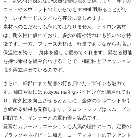
も、締め付け感のない快適な着心地を提供します。厚手の
ニットやスウェットの上からでも आसानी 羽織ることがで
き、レイヤードスタイルを存分に楽しめます。
素材へのこだわりも忘れてはなりません。ナイロン素材
は、耐久性に優れており、多少の雨や汚れにも強いのが特
徴です。一方、フリース素材は、軽量でありながらも高い
保温性を誇り、 身体を優しく暖めてくれます。異なる機能
を持つ素材を組み合わせることで、機能性とファッション
性を両立させているのです。
さらに、細部にまで配慮の行き届いたデザインも魅力で
す。袖口や裾には аккуратный なパイピングが施されてお
り、耐久性を向上させるとともに、全体のシルエットを引
き締める効果も発揮します。フロントジップはスムーズに
開閉でき、インナーとの重ね着も容易です。
豊富なカラーバリエーションも人気の理由の一つ。定番の
ブラックやネイビーに加え、コーディネートのアクセント