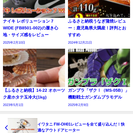
ナイキ レボリューション 7
ふるさと納税うなぎ蒲焼レビュ
WIDE (FB8501-002)の履き心
ー：鹿児島県大隅産！評判とお
地・サイズ感をレビュー
すすめ
2025年2月10日
2024年12月21日
【ふるさと納税】14-22 オホーツ
ガンプラ「ザクⅠ（MS-05B）」
ク産ホタテ玉冷大(1kg)
機動戦士ガンダムプラモデル
2023年5月1日
2025年2月9日
イワタニ FW-OH01レビューを全て盛り込んだ！快
適なアウトドアヒーター