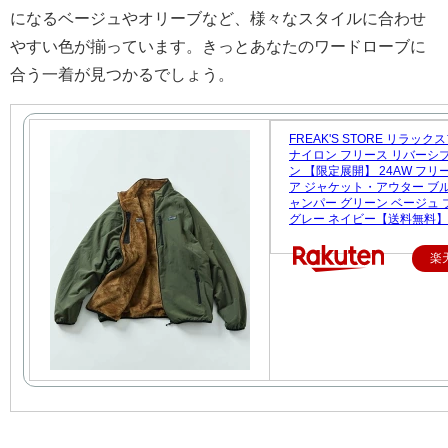
になるベージュやオリーブなど、様々なスタイルに合わせ
やすい色が揃っています。きっとあなたのワードローブに
合う一着が見つかるでしょう。
FREAK'S STORE リラッ
ナイロン フリース リバーシ
ン 【限定展開】 24AW フ
ア ジャケット・アウター ブ
ャンパー グリーン ベージュ 
グレー ネイビー【送料無料】
楽