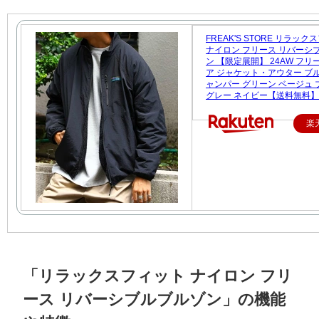
FREAK'S STORE リラッ
ナイロン フリース リバーシ
ン 【限定展開】 24AW フ
ア ジャケット・アウター ブ
ャンパー グリーン ベージュ 
グレー ネイビー【送料無料】
楽
「リラックスフィット ナイロン フリ
ース リバーシブルブルゾン」の機能