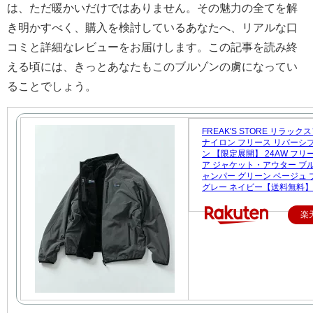
は、ただ暖かいだけではありません。その魅力の全てを解
き明かすべく、購入を検討しているあなたへ、リアルな口
コミと詳細なレビューをお届けします。この記事を読み終
える頃には、きっとあなたもこのブルゾンの虜になってい
ることでしょう。
FREAK'S STORE リラッ
ナイロン フリース リバーシ
ン 【限定展開】 24AW フ
ア ジャケット・アウター ブ
ャンパー グリーン ベージュ 
グレー ネイビー【送料無料】
楽