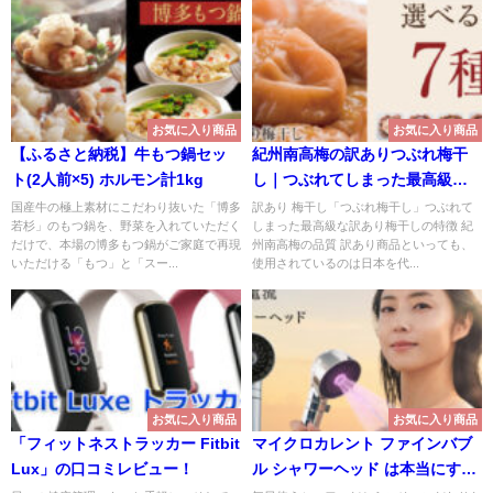
お気に入り商品
お気に入り商品
【ふるさと納税】牛もつ鍋セッ
紀州南高梅の訳ありつぶれ梅干
ト(2人前×5) ホルモン計1kg
し｜つぶれてしまった最高級な
訳あり梅干し
国産牛の極上素材にこだわり抜いた「博多
訳あり 梅干し「つぶれ梅干し」つぶれて
若杉」のもつ鍋を、野菜を入れていただく
しまった最高級な訳あり梅干しの特徴 紀
だけで、本場の博多もつ鍋がご家庭で再現
州南高梅の品質 訳あり商品といっても、
いただける「もつ」と「スー...
使用されているのは日本を代...
お気に入り商品
お気に入り商品
「フィットネストラッカー Fitbit
マイクロカレント ファインバブ
Lux」の口コミレビュー！
ル シャワーヘッド は本当にすご