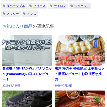
リバーシブル
フリース
ナイロン
ジャケット
アウター
メンズ
お気に入り商品
の関連記事
食洗機「NP-TA5-W」パナソニッ
唐津 海の幸 特別限定 玉手箱セッ
ク(Panasonic)の口コミレビュ
ト徹底レビュー｜お取り寄せ推
ー！
奨
2025年6月15日
2026年7月26日