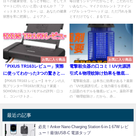
い？
日々の健康管理、もっと手軽に、そしてス
毎日使うシャワーだからこそ、こだわりた
マートに行いたいと思いませんか？ 「フ
いあなたへ。マイクロカレント ファイン
ィットネストラッカー」は、あなたの健康
バブル シャワーヘッド は、ただ汚れを落
状態を常に把握し、よりアク...
とすだけでなく、まるでエ...
お気に入り商品
お気に入り商品
「PIXUS TR163レビュー」実際
電撃殺虫器の口コミ！UV光源誘
に使ってわかった3つの驚きと評
引式＆物理蚊除け効果を徹底検
判の真相
証
【PIXUS TR163 レビュー】キヤノンの人
「電撃殺虫器」は本当に効果がある？最新
気プリンターTR163の実力は？家庭・
の「UV光源誘引式」と強力吸引を搭載し
SOHO向け高コスパモデルの評判・口コ
た話題のモデルを徹底レビュー。薬剤不要
ミ、コンパクトさ...
の「物理蚊除け」だから、赤...
最近の記事
必見！Anker Nano Charging Station 6-in-1 67W レビ
ュー！最強USB-C 電源タップ