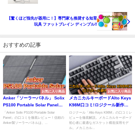
【驚くほど指先が器用に！】専門家も推奨する知育
玩具 ファットブレイン ディンプル!!
おすすめの記事
お気に入り商品
お気に入り商品
Anker「ソーラーパネル」 Solix
メカニカルキーボードAlto Keys
PS100 Portable Solar Panelレ
K98M口コミ!ロジクール新作の
ビュー！
実力
「Anker Solix PS100 Portable Solar
ロジクール「Alto Keys K98M」の口コミレ
Panel」の口コミを徹底レビュー！信頼の
ビューを徹底解説。メカニカルキーボード
Anker製ソーラーパネルは、...
初心者に最適なガスケット構造採用モデ
ル。メカニカル...