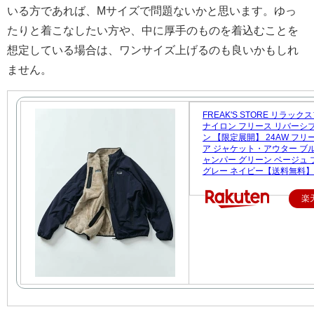
いる方であれば、Mサイズで問題ないかと思います。ゆっ
たりと着こなしたい方や、中に厚手のものを着込むことを
想定している場合は、ワンサイズ上げるのも良いかもしれ
ません。
FREAK'S STORE リラッ
ナイロン フリース リバーシ
ン 【限定展開】 24AW フ
ア ジャケット・アウター ブ
ャンパー グリーン ベージュ 
グレー ネイビー【送料無料】
楽