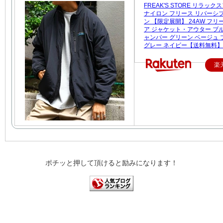
FREAK'S STORE リラッ
ナイロン フリース リバーシ
ン 【限定展開】 24AW フ
ア ジャケット・アウター ブ
ャンパー グリーン ベージュ 
グレー ネイビー【送料無料】
楽
ポチッと押して頂けると励みになります！