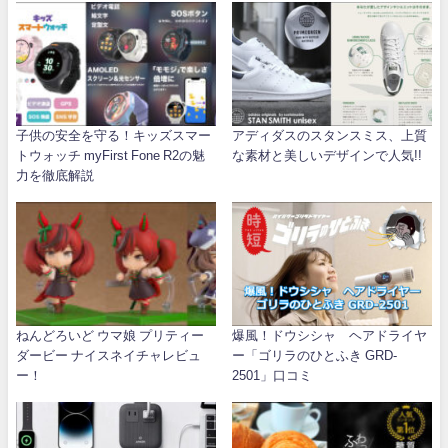
子供の安全を守る！キッズスマー
アディダスのスタンスミス、上質
トウォッチ myFirst Fone R2の魅
な素材と美しいデザインで人気!!
力を徹底解説
ねんどろいど ウマ娘 プリティー
爆風！ドウシシャ ヘアドライヤ
ダービー ナイスネイチャレビュ
ー「ゴリラのひとふき GRD-
ー！
2501」口コミ