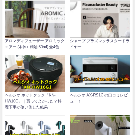
アロマディフューザー アロミック
シャープ プラズマクラスタードラ
エアー (本体+ 精油 50ml) 全4色
イヤー
ヘルシオ ホットクック「KN-
ヘルシオ AX-RS1C の口コミレビ
HW16G」｜買ってよかった？料
ュー！
理下手が使い倒した結果