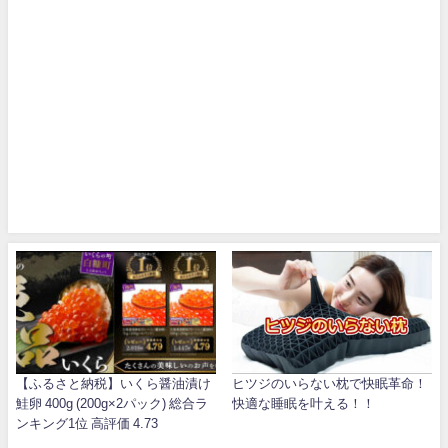
【ふるさと納税】いくら醤油漬け
ヒツジのいらない枕で快眠革命！
鮭卵 400g (200g×2パック) 総合ラ
快適な睡眠を叶える！！
ンキング1位 高評価 4.73